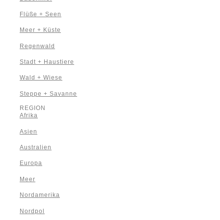
Flüße + Seen
Meer + Küste
Regenwald
Stadt + Haustiere
Wald + Wiese
Steppe + Savanne
REGION
Afrika
Asien
Australien
Europa
Meer
Nordamerika
Nordpol