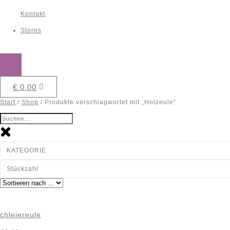
Kontakt
Stores
0
€
0,00
Start
/
Shop
/ Produkte verschlagwortet mit „Holzeule“
KATEGORIE
Stückzahl
chleiereule