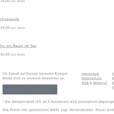
29,00
inkl. MwSt
chneeeule
29,00
inkl. MwSt
hu mit Baum im Set
50,00
inkl. MwSt
5% Rabatt auf Deinen nächsten Einkauf.
Impressum
V
Melde Dich zu unserem Newsletter an.
Datenschutz
R
AGB
&
Widerruf
K
Newsletter abonnieren
* Der Mengenrabatt (5% ab 5 Holztieren) wird automatisch abgezogen
Alle Preise inkl. gesetzlicher MwSt. zzgl. Versandkosten. Steuer wi