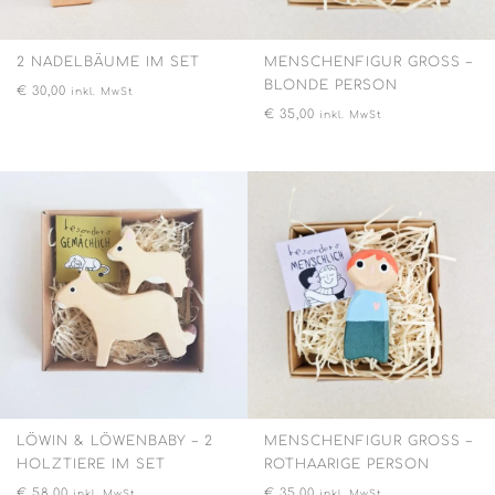
2 NADELBÄUME IM SET
MENSCHENFIGUR GROSS – B
LONDE PERSON
€
30,00
inkl. MwSt
€
35,00
inkl. MwSt
LÖWIN & LÖWENBABY – 2
MENSCHENFIGUR GROSS – R
HOLZTIERE IM SET
OTHAARIGE PERSON
€
58,00
€
35,00
inkl. MwSt
inkl. MwSt