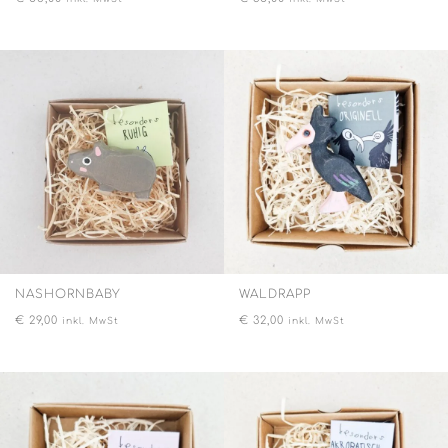
NASHORNBABY
WALDRAPP
€
29,00
€
32,00
inkl. MwSt
inkl. MwSt