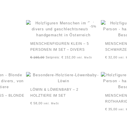
-5%
MENSCHENFIGUREN KLEIN – 5
MENSCHENF
PERSONEN IM SET – DIVERS
SCHWARZE
€
160,00
Setpreis:
€
152,00
€
32,00
inkl. MwSt
inkl.
LÖWIN & LÖWENBABY – 2
 – BLONDE P
HOLZTIERE IM SET
MENSCHENF
OTHAARIG
€
58,00
inkl. MwSt
€
35,00
inkl.