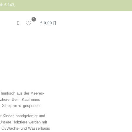
ab € 149,-
0
€
0,00
Thunfisch aus der Meeres-
ztiere. Beim Kauf eines
 Shepherd
gespendet.
r Kinder, handgefertigt und
Unsere Holztiere werden mit
her Öl/Wachs- und Wasserbasis