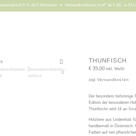
utomatisch 5 % ab 5 Holztieren ♥ Versandkostenfrei in AT ab € 49,- in EU 
THUNFISCH
€
35,00
inkl. MwSt
Versandkosten
zzgl.
Der besonders tiefsinnige 
Edition der besonderen Hol
Thunfischs wird 1€ an
Sea
Holztiere aus Lindenholz fü
handbemalt in Österreich. 
Farben auf rein pflanzlic