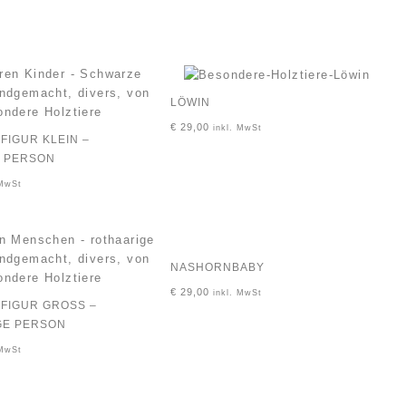
LÖWIN
€
29,00
inkl. MwSt
IGUR KLEIN –
 PERSON
 MwSt
NASHORNBABY
€
29,00
inkl. MwSt
IGUR GROSS – R
E PERSON
 MwSt