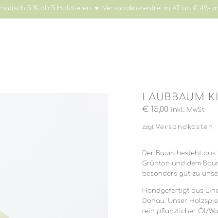
atisch 5 % ab 5 Holztieren ♥ Versandkostenfrei in AT ab € 49,- in
LAUBBAUM K
€
15,00
inkl. MwSt
Versandkosten
zzgl.
Der Baum besteht aus 
Grünton und dem Baum
besonders gut zu uns
Handgefertigt aus Lin
Donau. Unser Holzspie
rein pflanzlicher Öl/W