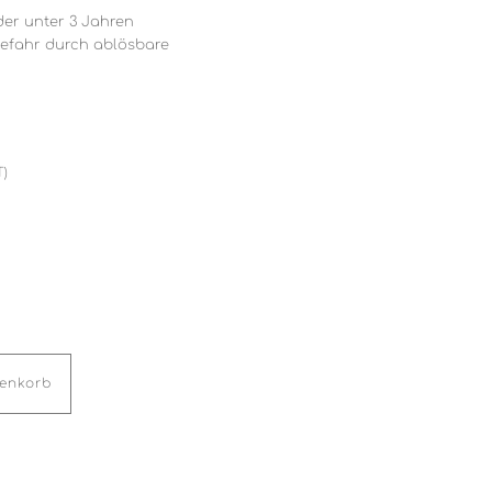
der unter 3 Jahren
gefahr durch ablösbare
T)
renkorb