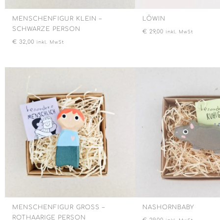
MENSCHENFIGUR KLEIN –
LÖWIN
SCHWARZE PERSON
€
29,00
inkl. MwSt
€
32,00
inkl. MwSt
MENSCHENFIGUR GROSS – R
NASHORNBABY
OTHAARIGE PERSON