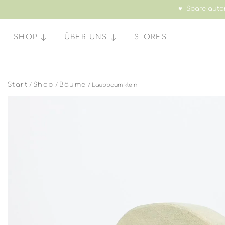
♥ Spare autom
SHOP
ÜBER UNS
STORES
Start
Shop
Bäume
/
/
/ Laubbaum klein