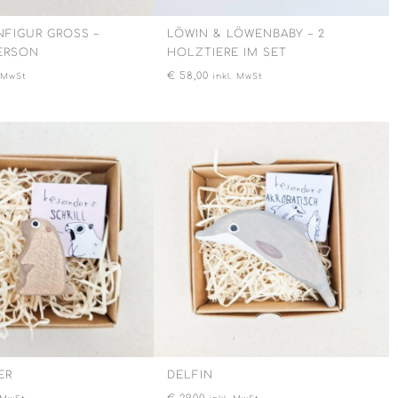
IGUR GROSS – B
LÖWIN & LÖWENBABY – 2
RSON
HOLZTIERE IM SET
€
58,00
. MwSt
inkl. MwSt
ER
DELFIN