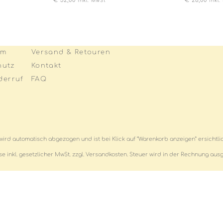
€
32,00
€
26,00
inkl. MwSt
inkl
um
Versand & Retouren
hutz
Kontakt
derruf
FAQ
wird automatisch abgezogen und ist bei Klick auf “Warenkorb anzeigen” ersichtl
ise inkl. gesetzlicher MwSt. zzgl. Versandkosten. Steuer wird in der Rechnung aus