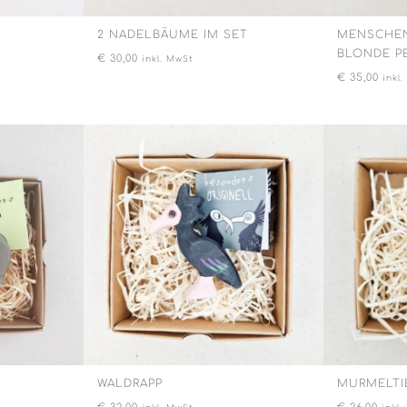
2 NADELBÄUME IM SET
MENSCHENF
LONDE PE
€
30,00
inkl. MwSt
€
35,00
inkl
WALDRAPP
MURMELTI