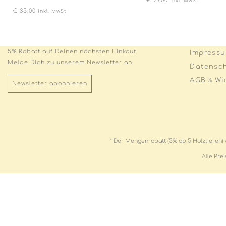
€
29,00
inkl. MwSt
€
35,00
inkl. MwSt
5% Rabatt auf Deinen nächsten Einkauf.
Impress
Melde Dich zu unserem Newsletter an.
Datensc
AGB
Wi
&
Newsletter abonnieren
* Der Mengenrabatt (5% ab 5 Holztieren) 
Alle Pre