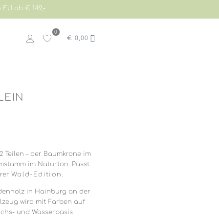
 EU ab € 149,-
0
€
0,00
LEIN
2 Teilen – der Baumkrone im
stamm im Naturton. Passt
erer
Wald-Edition
.
denholz in Hainburg an der
lzeug wird mit Farben auf
achs- und Wasserbasis