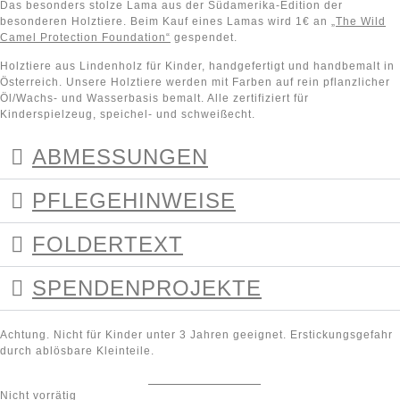
Das besonders stolze Lama aus der Südamerika-Edition der
besonderen Holztiere. Beim Kauf eines Lamas wird 1€ an
„The Wild
Camel Protection Foundation“
gespendet.
Holztiere aus Lindenholz für Kinder, handgefertigt und handbemalt in
Österreich. Unsere Holztiere werden mit Farben auf rein pflanzlicher
Öl/Wachs- und Wasserbasis bemalt. Alle zertifiziert für
Kinderspielzeug, speichel- und schweißecht.
ABMESSUNGEN
PFLEGEHINWEISE
FOLDERTEXT
SPENDENPROJEKTE
Achtung. Nicht für Kinder unter 3 Jahren geeignet. Erstickungsgefahr
durch ablösbare Kleinteile.
Auf die Wunschliste
Nicht vorrätig