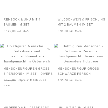
REHBOCK & UHU MIT 4
WILDSCHWEIN & FRISCHLING
BÄUMEN IM SET
MIT 2 BÄUMEN IM SET
€
127,00
€
91,00
inkl. MwSt
inkl. MwSt
-5%
MENSCHENFIGUREN GROSS – 5
MENSCHENFIGUR GROSS – S
PERSONEN IM SET – DIVERS
CHWARZE PERSON
€
175,00
Setpreis:
€
166,25
€
35,00
inkl.
inkl. MwSt
MwSt
NILPFERD & NILPFERDBABY –
UHU MIT BAUM IM SET