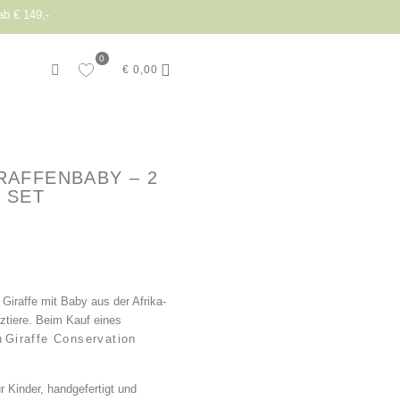
ab € 149,-
0
€
0,00
RAFFENBABY – 2
 SET
 Giraffe mit Baby aus der Afrika-
ztiere. Beim Kauf eines
n
Giraffe Conservation
r Kinder, handgefertigt und