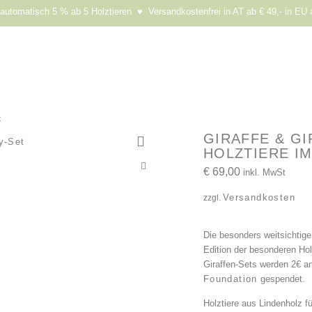
utomatisch 5 % ab 5 Holztieren ♥ Versandkostenfrei in AT ab € 49,- in EU 
t
GIRAFFE & GI
HOLZTIERE IM
€
69,00
inkl. MwSt
Versandkosten
zzgl.
Die besonders weitsichtige
Edition der besonderen Hol
Giraffen-Sets werden 2€ a
Foundation
gespendet.
Holztiere aus Lindenholz fü