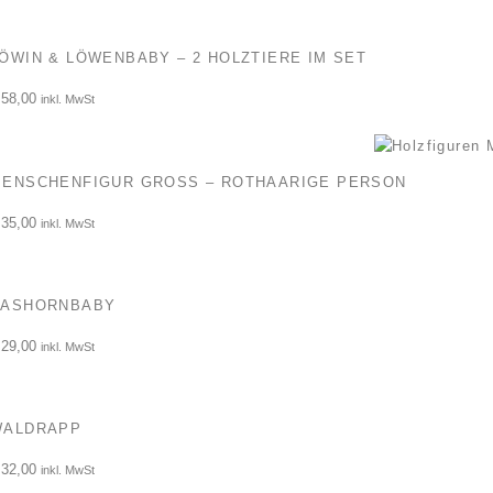
ÖWIN & LÖWENBABY – 2 HOLZTIERE IM SET
58,00
inkl. MwSt
ENSCHENFIGUR GROSS – ROTHAARIGE PERSON
35,00
inkl. MwSt
NASHORNBABY
29,00
inkl. MwSt
WALDRAPP
32,00
inkl. MwSt