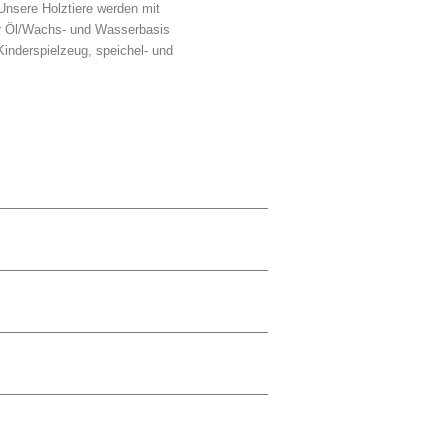
Unsere Holztiere werden mit
her Öl/Wachs- und Wasserbasis
r Kinderspielzeug, speichel- und