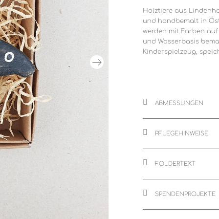
Holztiere aus Lindenho
und handbemalt in Öste
werden mit Farben auf 
und Wasserbasis bemalt.
Kinderspielzeug, speic
ABMESSUNGEN
PFLEGEHINWEISE
FOLDERTEXT
SPENDENPROJEKTE