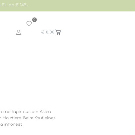
 EU ab € 149,-
0
€
0,00
erne Tapir aus der Asien-
 Holztiere. Beim Kauf eines
Rainforest