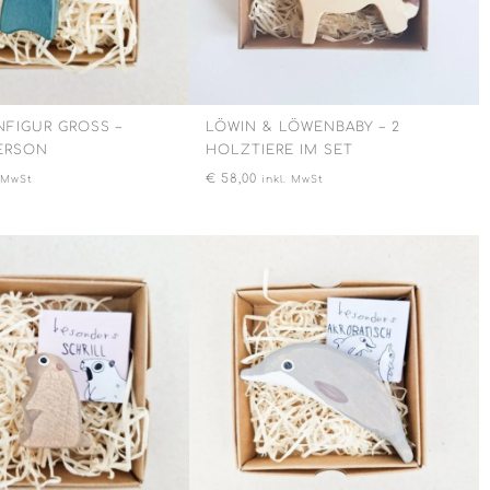
IGUR GROSS – B
LÖWIN & LÖWENBABY – 2
RSON
HOLZTIERE IM SET
€
58,00
. MwSt
inkl. MwSt