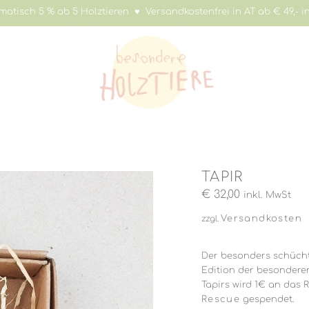
atisch 5 % ab 5 Holztieren ♥ Versandkostenfrei in AT ab € 49,- in
TAPIR
€
32,00
inkl. MwSt
Versandkosten
zzgl.
Der besonders schücht
Edition der besonderen
Tapirs wird 1€ an das
Rescue
gespendet.