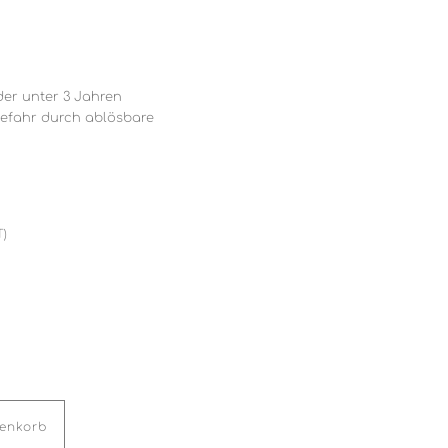
der unter 3 Jahren
gefahr durch ablösbare
T)
renkorb