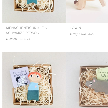
MENSCHENFIGUR KLEIN –
LÖWIN
SCHWARZE PERSON
€
29,00
inkl. MwSt
€
32,00
inkl. MwSt