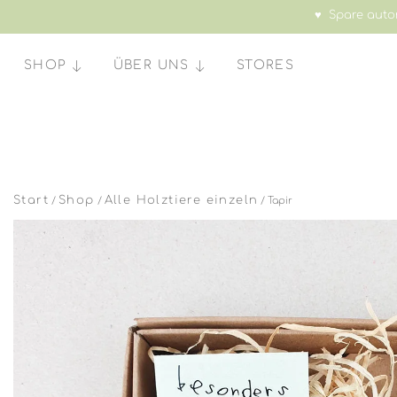
♥ Spare autom
SHOP
ÜBER UNS
STORES
Start
Shop
Alle Holztiere einzeln
/
/
/ Tapir