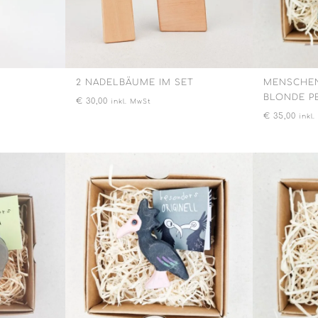
2 NADELBÄUME IM SET
MENSCHENF
LONDE PE
€
30,00
inkl. MwSt
€
35,00
inkl