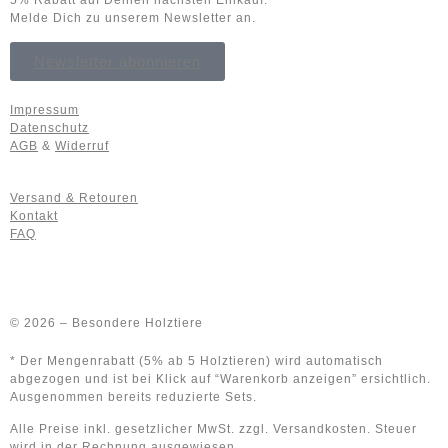
5% Rabatt auf Deinen nächsten Einkauf.
Melde Dich zu unserem Newsletter an.
Newsletter abonnieren
Impressum
Datenschutz
AGB
&
Widerruf
Versand & Retouren
Kontakt
FAQ
© 2026 – Besondere Holztiere
* Der Mengenrabatt (5% ab 5 Holztieren) wird automatisch
abgezogen und ist bei Klick auf “Warenkorb anzeigen” ersichtlich.
Ausgenommen bereits reduzierte Sets.
Alle Preise inkl. gesetzlicher MwSt. zzgl. Versandkosten. Steuer
wird in der Rechnung ausgewiesen.