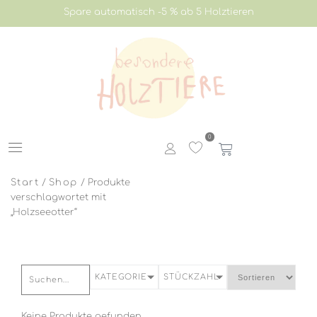
Spare automatisch -5 % ab 5 Holztieren
0
Start
/
Shop
/ Produkte
verschlagwortet mit
„Holzseeotter“
KATEGORIE
STÜCKZAHL
Keine Produkte gefunden